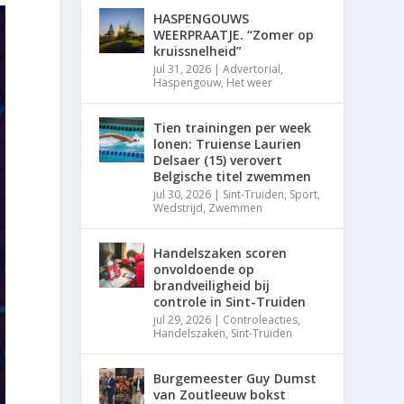
HASPENGOUWS
WEERPRAATJE. “Zomer op
kruissnelheid”
jul 31, 2026
|
Advertorial
,
Haspengouw
,
Het weer
Tien trainingen per week
lonen: Truiense Laurien
Delsaer (15) verovert
Belgische titel zwemmen
jul 30, 2026
|
Sint-Truiden
,
Sport
,
Wedstrijd
,
Zwemmen
Handelszaken scoren
onvoldoende op
brandveiligheid bij
controle in Sint-Truiden
jul 29, 2026
|
Controleacties
,
Handelszaken
,
Sint-Truiden
Burgemeester Guy Dumst
van Zoutleeuw bokst