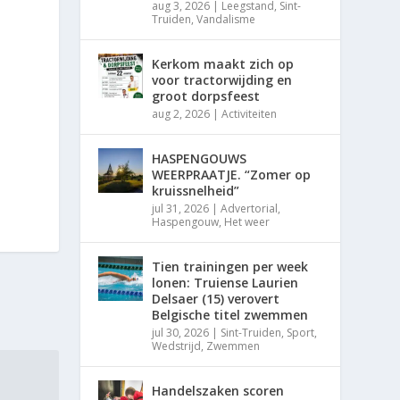
aug 3, 2026
|
Leegstand
,
Sint-
Truiden
,
Vandalisme
Kerkom maakt zich op
voor tractorwijding en
groot dorpsfeest
aug 2, 2026
|
Activiteiten
HASPENGOUWS
WEERPRAATJE. “Zomer op
kruissnelheid”
jul 31, 2026
|
Advertorial
,
Haspengouw
,
Het weer
Tien trainingen per week
lonen: Truiense Laurien
Delsaer (15) verovert
Belgische titel zwemmen
jul 30, 2026
|
Sint-Truiden
,
Sport
,
Wedstrijd
,
Zwemmen
Handelszaken scoren