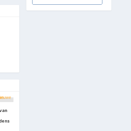
 van
jdens