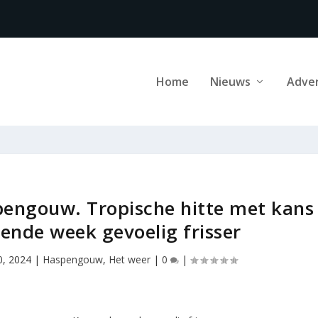
Home
Nieuws
Adve
engouw. Tropische hitte met kans
nde week gevoelig frisser
20, 2024
|
Haspengouw
,
Het weer
|
0
|