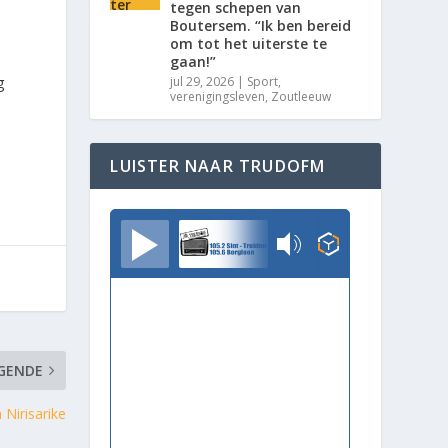
tegen schepen van
Boutersem. “Ik ben bereid
om tot het uiterste te
gaan!”
g
jul 29, 2026
|
Sport
,
verenigingsleven
,
Zoutleeuw
LUISTER NAAR TRUDOFM
TrudoFM
GENDE
Nirisarike