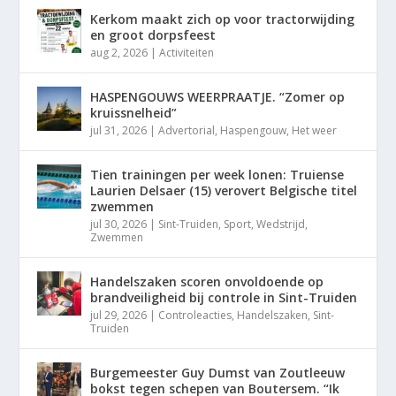
Kerkom maakt zich op voor tractorwijding
en groot dorpsfeest
aug 2, 2026
|
Activiteiten
HASPENGOUWS WEERPRAATJE. “Zomer op
kruissnelheid”
jul 31, 2026
|
Advertorial
,
Haspengouw
,
Het weer
Tien trainingen per week lonen: Truiense
Laurien Delsaer (15) verovert Belgische titel
zwemmen
jul 30, 2026
|
Sint-Truiden
,
Sport
,
Wedstrijd
,
Zwemmen
Handelszaken scoren onvoldoende op
brandveiligheid bij controle in Sint-Truiden
jul 29, 2026
|
Controleacties
,
Handelszaken
,
Sint-
Truiden
Burgemeester Guy Dumst van Zoutleeuw
bokst tegen schepen van Boutersem. “Ik