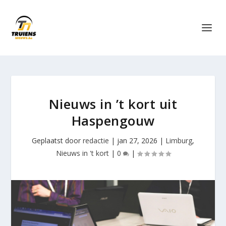
Nieuws in ’t kort uit
Haspengouw
Geplaatst door
redactie
|
jan 27, 2026
|
Limburg
,
Nieuws in 't kort
|
0
|