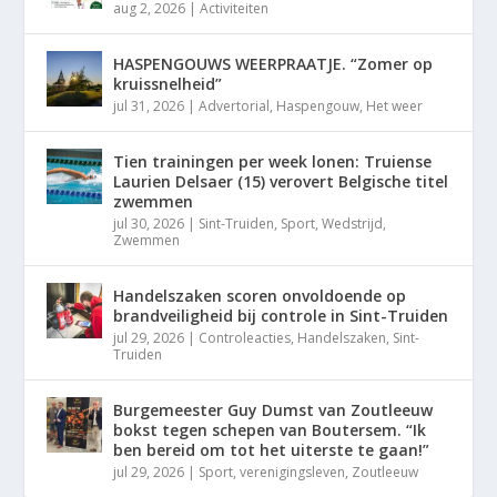
aug 2, 2026
|
Activiteiten
HASPENGOUWS WEERPRAATJE. “Zomer op
kruissnelheid”
jul 31, 2026
|
Advertorial
,
Haspengouw
,
Het weer
Tien trainingen per week lonen: Truiense
Laurien Delsaer (15) verovert Belgische titel
zwemmen
jul 30, 2026
|
Sint-Truiden
,
Sport
,
Wedstrijd
,
Zwemmen
Handelszaken scoren onvoldoende op
brandveiligheid bij controle in Sint-Truiden
jul 29, 2026
|
Controleacties
,
Handelszaken
,
Sint-
Truiden
Burgemeester Guy Dumst van Zoutleeuw
bokst tegen schepen van Boutersem. “Ik
ben bereid om tot het uiterste te gaan!”
jul 29, 2026
|
Sport
,
verenigingsleven
,
Zoutleeuw