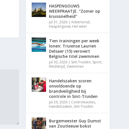
HASPENGOUWS
WEERPRAATJE. “Zomer op
kruissnelheid”
jul 31, 2026
|
Advertorial
,
Haspengouw
,
Het weer
Tien trainingen per week
lonen: Truiense Laurien
Delsaer (15) verovert
Belgische titel zwemmen
jul 30, 2026
|
Sint-Truiden
,
Sport
,
Wedstrijd
,
Zwemmen
Handelszaken scoren
onvoldoende op
brandveiligheid bij
controle in Sint-Truiden
jul 29, 2026
|
Controleacties
,
Handelszaken
,
Sint-Truiden
Burgemeester Guy Dumst
van Zoutleeuw bokst