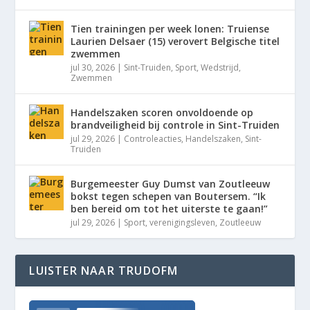
Tien trainingen per week lonen: Truiense
Laurien Delsaer (15) verovert Belgische titel
zwemmen
jul 30, 2026
|
Sint-Truiden
,
Sport
,
Wedstrijd
,
Zwemmen
Handelszaken scoren onvoldoende op
brandveiligheid bij controle in Sint-Truiden
jul 29, 2026
|
Controleacties
,
Handelszaken
,
Sint-
Truiden
Burgemeester Guy Dumst van Zoutleeuw
bokst tegen schepen van Boutersem. “Ik
ben bereid om tot het uiterste te gaan!”
jul 29, 2026
|
Sport
,
verenigingsleven
,
Zoutleeuw
LUISTER NAAR TRUDOFM