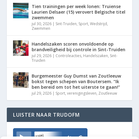
Tien trainingen per week lonen: Truiense
Laurien Delsaer (15) verovert Belgische titel
zwemmen
jul 30, 2026
|
Sint-Truiden
,
Sport
,
Wedstrijd
,
Zwemmen
Handelszaken scoren onvoldoende op
brandveiligheid bij controle in Sint-Truiden
jul 29, 2026
|
Controleacties
,
Handelszaken
,
Sint-
Truiden
Burgemeester Guy Dumst van Zoutleeuw
bokst tegen schepen van Boutersem. “Ik
ben bereid om tot het uiterste te gaan!”
jul 29, 2026
|
Sport
,
verenigingsleven
,
Zoutleeuw
LUISTER NAAR TRUDOFM
TrudoFM