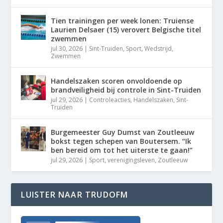
Tien trainingen per week lonen: Truiense
Laurien Delsaer (15) verovert Belgische titel
zwemmen
jul 30, 2026
|
Sint-Truiden
,
Sport
,
Wedstrijd
,
Zwemmen
Handelszaken scoren onvoldoende op
brandveiligheid bij controle in Sint-Truiden
jul 29, 2026
|
Controleacties
,
Handelszaken
,
Sint-
Truiden
Burgemeester Guy Dumst van Zoutleeuw
bokst tegen schepen van Boutersem. “Ik
ben bereid om tot het uiterste te gaan!”
jul 29, 2026
|
Sport
,
verenigingsleven
,
Zoutleeuw
LUISTER NAAR TRUDOFM