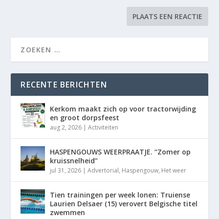
RECENTE BERICHTEN
Kerkom maakt zich op voor tractorwijding
en groot dorpsfeest
aug 2, 2026
|
Activiteiten
HASPENGOUWS WEERPRAATJE. “Zomer op
kruissnelheid”
jul 31, 2026
|
Advertorial
,
Haspengouw
,
Het weer
Tien trainingen per week lonen: Truiense
Laurien Delsaer (15) verovert Belgische titel
zwemmen