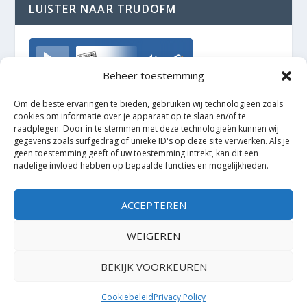
LUISTER NAAR TRUDOFM
TrudoFM
Beheer toestemming
Om de beste ervaringen te bieden, gebruiken wij technologieën zoals
cookies om informatie over je apparaat op te slaan en/of te
raadplegen. Door in te stemmen met deze technologieën kunnen wij
gegevens zoals surfgedrag of unieke ID's op deze site verwerken. Als je
geen toestemming geeft of uw toestemming intrekt, kan dit een
nadelige invloed hebben op bepaalde functies en mogelijkheden.
ACCEPTEREN
WEIGEREN
BEKIJK VOORKEUREN
Ontworpen door
| Mogelijk gemaakt door
Elegant Themes
WordPress
Cookiebeleid
Privacy Policy