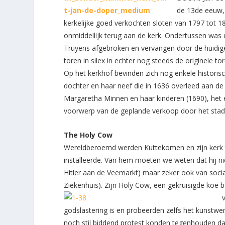
de 13
de
eeuw, 
kerkelijke goed verkochten sloten van 1797 tot 1
onmiddellijk terug aan de kerk. Ondertussen was
Truyens afgebroken en vervangen door de huidige 
toren in silex in echter nog steeds de originele t
Op het kerkhof bevinden zich nog enkele histori
dochter en haar neef die in 1636 overleed aan de
Margaretha Minnen en haar kinderen (1690), het 
voorwerp van de geplande verkoop door het stad
The Holy Cow
Wereldberoemd werden Kuttekomen en zijn kerk t
installeerde. Van hem moeten we weten dat hij ni
Hitler aan de Veemarkt) maar zeker ook van socia
Ziekenhuis). Zijn Holy Cow, een gekruisigde koe
godslastering is en probeerden zelfs het kunstwer
noch stil biddend protest konden tegenhouden d