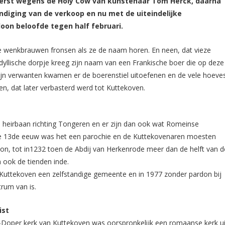
erst wegens de Holy Cow van kunstenaar Tom Herck, daarna
diging van de verkoop en nu met de uiteindelijke
on beloofde tegen half februari.
e wenkbrauwen fronsen als ze de naam horen. En neen, dat vieze
yllische dorpje kreeg zijn naam van een Frankische boer die op deze
ijn verwanten kwamen er de boerenstiel uitoefenen en de vele hoeve
ven, dat later verbasterd werd tot Kuttekoven.
eirbaan richting Tongeren en er zijn dan ook wat Romeinse
e 13
de
eeuw was het een parochie en de Kuttekovenaren moesten
oon, tot in1232 toen de Abdij van Herkenrode meer dan de helft van d
 ook de tienden inde.
Kuttekoven een zelfstandige gemeente en in 1977 zonder pardon bij
rum van is.
ist
-Doper kerk van Kuttekoven was oorspronkelijk een romaanse kerk ui