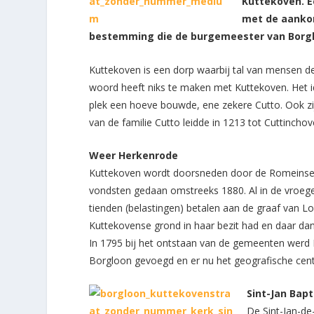
Kuttekoven. E
met de aankon
bestemming die de burgemeester van Borglo
Kuttekoven is een dorp waarbij tal van mensen d
woord heeft niks te maken met Kuttekoven. Het id
plek een hoeve bouwde, ene zekere Cutto. Ook z
van de familie Cutto leidde in 1213 tot Cuttincho
Weer Herkenrode
Kuttekoven wordt doorsneden door de Romeinse h
vondsten gedaan omstreeks 1880. Al in de vroeg
tienden (belastingen) betalen aan de graaf van L
Kuttekovense grond in haar bezit had en daar dan
In 1795 bij het ontstaan van de gemeenten werd 
Borgloon gevoegd en er nu het geografische cent
Sint-Jan Bapt
De Sint-Jan-de