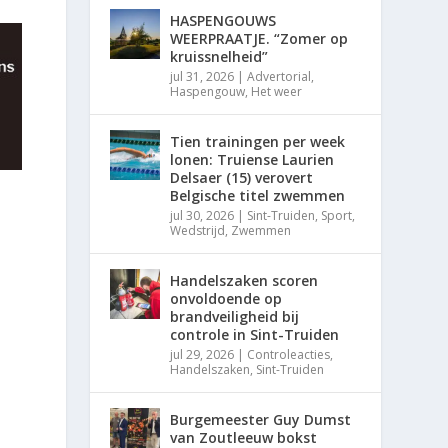
HASPENGOUWS
WEERPRAATJE. “Zomer op
kruissnelheid”
jul 31, 2026
|
Advertorial
,
Haspengouw
,
Het weer
Tien trainingen per week
lonen: Truiense Laurien
Delsaer (15) verovert
Belgische titel zwemmen
jul 30, 2026
|
Sint-Truiden
,
Sport
,
Wedstrijd
,
Zwemmen
Handelszaken scoren
onvoldoende op
brandveiligheid bij
controle in Sint-Truiden
jul 29, 2026
|
Controleacties
,
Handelszaken
,
Sint-Truiden
Burgemeester Guy Dumst
van Zoutleeuw bokst