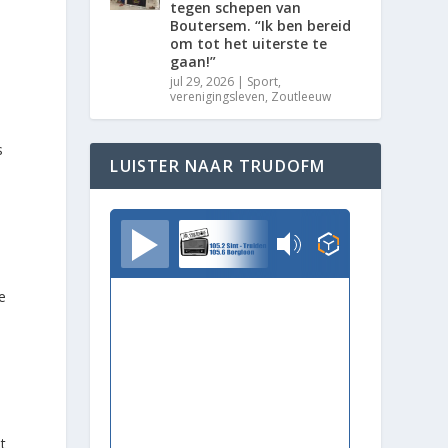
tegen schepen van
Boutersem. “Ik ben bereid
om tot het uiterste te
gaan!”
jul 29, 2026
|
Sport
,
verenigingsleven
,
Zoutleeuw
s
LUISTER NAAR TRUDOFM
TrudoFM
e
t