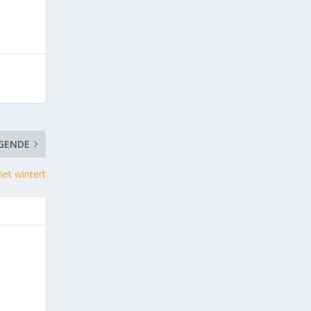
GENDE
het wintert