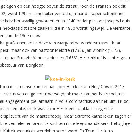
gelegen op een hoogte boven de straat. Toen de Fransen ook dit
802, werd 1799 het meubilair verkocht, maar de koper schonk het
 de kerk bouwvallig geworden en in 1840 onder pastoor Joseph-Louis
neoclassicistische zaalkerk die in 1850 wordt ingewijd. De vierkante
oren van de 13
de
eeuw.
sche grafstenen zoals deze van Margaretha Vandersmissen, haar
 pest, maar ook van pastoor Melotte (1735), Jan Vroninx (1673),
echtpaar Smeets-Vandersmiessen (1633). Het kerkhof is echter geen
sbestuur van Borgloon.
oen de Truiense kunstenaar Tom Herck er zijn Holy Cow in 2017
et vies is van enige controverse (denk maar aan het kaartspel met
al engagement (de lantaarn in volle coronacrisis aan het Sint-Trudo
 boven een plas melk was voor Herck
een aanklacht tegen de
verspilzucht van de maatschappij. Maar extreme katholieken zagen er
k te vernielen en brand te stichten in de leegstaande kerk. Betoginge
at Kuttekoven plots wereldberoemd werd. En Tom Herck als