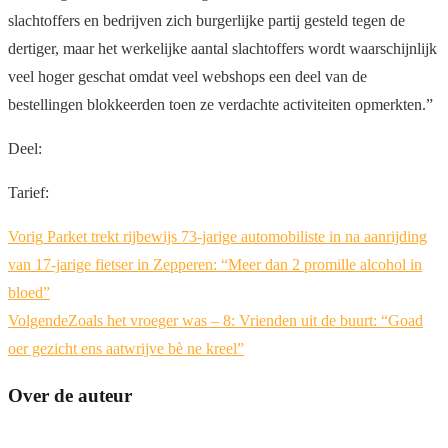
slachtoffers en bedrijven zich burgerlijke partij gesteld tegen de
dertiger, maar het werkelijke aantal slachtoffers wordt waarschijnlijk
veel hoger geschat omdat veel webshops een deel van de
bestellingen blokkeerden toen ze verdachte activiteiten opmerkten.”
Deel:
Tarief:
Vorig
Parket trekt rijbewijs 73-jarige automobiliste in na aanrijding
van 17-jarige fietser in Zepperen: “Meer dan 2 promille alcohol in
bloed”
Volgende
Zoals het vroeger was – 8: Vrienden uit de buurt: “Goad
oer gezicht ens aatwrijve bè ne kreel”
Over de auteur