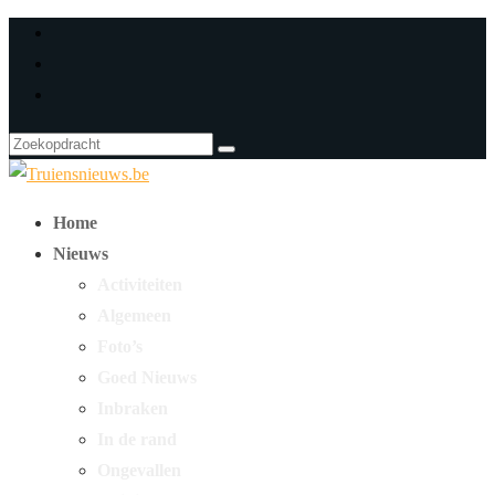
Home
Nieuws
Activiteiten
Algemeen
Foto’s
Goed Nieuws
Inbraken
In de rand
Ongevallen