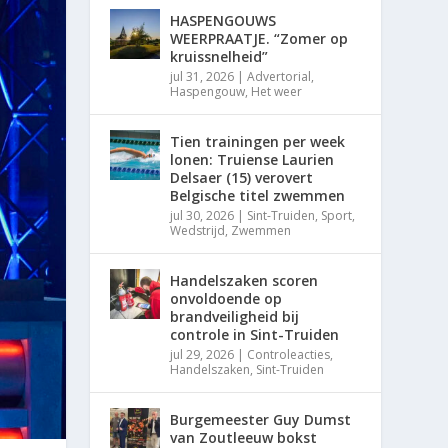
HASPENGOUWS
WEERPRAATJE. “Zomer op
kruissnelheid”
jul 31, 2026
|
Advertorial
,
Haspengouw
,
Het weer
Tien trainingen per week
lonen: Truiense Laurien
Delsaer (15) verovert
Belgische titel zwemmen
jul 30, 2026
|
Sint-Truiden
,
Sport
,
Wedstrijd
,
Zwemmen
Handelszaken scoren
onvoldoende op
brandveiligheid bij
controle in Sint-Truiden
jul 29, 2026
|
Controleacties
,
Handelszaken
,
Sint-Truiden
Burgemeester Guy Dumst
van Zoutleeuw bokst