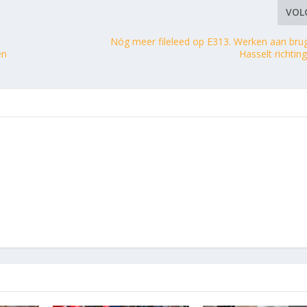
VOL
Nóg meer fileleed op E313. Werken aan bru
en
Hasselt richt