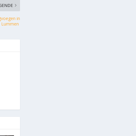
GENDE
gvoegen in
ing Lummen