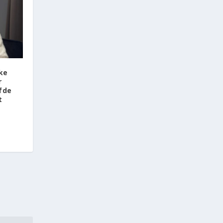
ke
r
fde
t