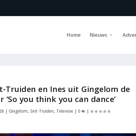
Home
Nieuws
Adve
t-Truiden en Ines uit Gingelom de
r ‘So you think you can dance’
26
|
Gingelom
,
Sint-Truiden
,
Televisie
|
0
|