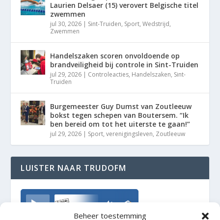
Laurien Delsaer (15) verovert Belgische titel
zwemmen
jul 30, 2026
|
Sint-Truiden
,
Sport
,
Wedstrijd
,
Zwemmen
Handelszaken scoren onvoldoende op
brandveiligheid bij controle in Sint-Truiden
jul 29, 2026
|
Controleacties
,
Handelszaken
,
Sint-
Truiden
Burgemeester Guy Dumst van Zoutleeuw
bokst tegen schepen van Boutersem. “Ik
ben bereid om tot het uiterste te gaan!”
jul 29, 2026
|
Sport
,
verenigingsleven
,
Zoutleeuw
LUISTER NAAR TRUDOFM
TrudoFM
Beheer toestemming