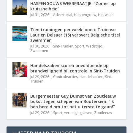
HASPENGOUWS WEERPRAATJE. “Zomer op
kruissnelheid”
jul 31, 2026
|
Advertorial
,
Haspengouw
,
Het weer
Tien trainingen per week lonen: Truiense
Laurien Delsaer (15) verovert Belgische titel
zwemmen
jul 30, 2026
|
Sint-Truiden
,
Sport
,
Wedstrijd
,
Zwemmen
Handelszaken scoren onvoldoende op
brandveiligheid bij controle in Sint-Truiden
jul 29, 2026
|
Controleacties
,
Handelszaken
,
Sint-
Truiden
Burgemeester Guy Dumst van Zoutleeuw
bokst tegen schepen van Boutersem. “Ik
ben bereid om tot het uiterste te gaan!”
jul 29, 2026
|
Sport
,
verenigingsleven
,
Zoutleeuw