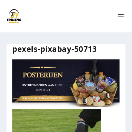
pexels-pixabay-50713