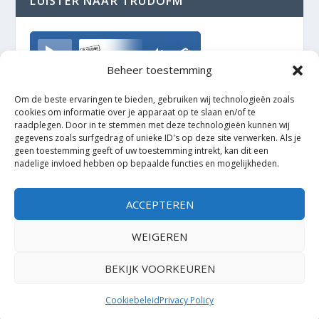
LUISTER NAAR TRUDOFM
TrudoFM
Beheer toestemming
Om de beste ervaringen te bieden, gebruiken wij technologieën zoals
cookies om informatie over je apparaat op te slaan en/of te
raadplegen. Door in te stemmen met deze technologieën kunnen wij
gegevens zoals surfgedrag of unieke ID's op deze site verwerken. Als je
geen toestemming geeft of uw toestemming intrekt, kan dit een
nadelige invloed hebben op bepaalde functies en mogelijkheden.
ACCEPTEREN
WEIGEREN
BEKIJK VOORKEUREN
Ontworpen door
| Mogelijk gemaakt door
Elegant Themes
WordPress
Cookiebeleid
Privacy Policy