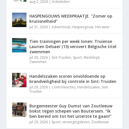
aug 2, 2026
|
Activiteiten
HASPENGOUWS WEERPRAATJE. “Zomer op
kruissnelheid”
jul 31, 2026
|
Advertorial
,
Haspengouw
,
Het weer
Tien trainingen per week lonen: Truiense
Laurien Delsaer (15) verovert Belgische titel
zwemmen
jul 30, 2026
|
Sint-Truiden
,
Sport
,
Wedstrijd
,
Zwemmen
Handelszaken scoren onvoldoende op
brandveiligheid bij controle in Sint-Truiden
jul 29, 2026
|
Controleacties
,
Handelszaken
,
Sint-
Truiden
Burgemeester Guy Dumst van Zoutleeuw
bokst tegen schepen van Boutersem. “Ik
ben bereid om tot het uiterste te gaan!”
jul 29, 2026
|
Sport
,
verenigingsleven
,
Zoutleeuw