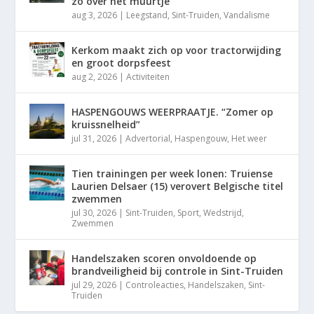
zo over het muurtje”
aug 3, 2026
|
Leegstand
,
Sint-Truiden
,
Vandalisme
Kerkom maakt zich op voor tractorwijding
en groot dorpsfeest
aug 2, 2026
|
Activiteiten
HASPENGOUWS WEERPRAATJE. “Zomer op
kruissnelheid”
jul 31, 2026
|
Advertorial
,
Haspengouw
,
Het weer
Tien trainingen per week lonen: Truiense
Laurien Delsaer (15) verovert Belgische titel
zwemmen
jul 30, 2026
|
Sint-Truiden
,
Sport
,
Wedstrijd
,
Zwemmen
Handelszaken scoren onvoldoende op
brandveiligheid bij controle in Sint-Truiden
jul 29, 2026
|
Controleacties
,
Handelszaken
,
Sint-
Truiden