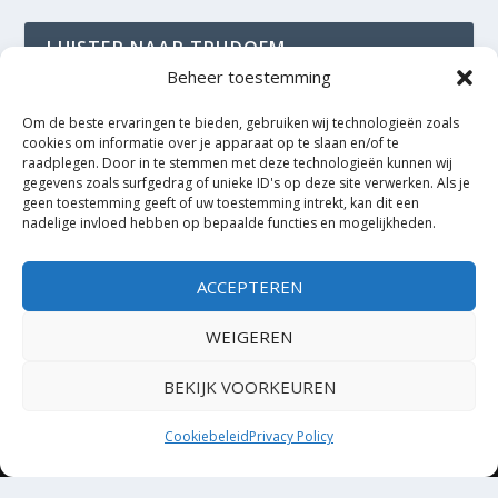
LUISTER NAAR TRUDOFM
Beheer toestemming
TrudoFM
Om de beste ervaringen te bieden, gebruiken wij technologieën zoals
cookies om informatie over je apparaat op te slaan en/of te
raadplegen. Door in te stemmen met deze technologieën kunnen wij
gegevens zoals surfgedrag of unieke ID's op deze site verwerken. Als je
geen toestemming geeft of uw toestemming intrekt, kan dit een
nadelige invloed hebben op bepaalde functies en mogelijkheden.
ACCEPTEREN
WEIGEREN
BEKIJK VOORKEUREN
Cookiebeleid
Privacy Policy
Ontworpen door
| Mogelijk gemaakt door
Elegant Themes