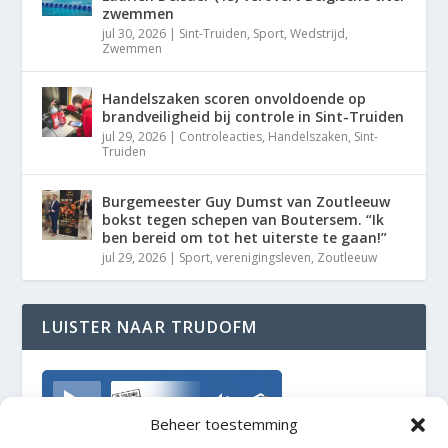
zwemmen
jul 30, 2026
|
Sint-Truiden
,
Sport
,
Wedstrijd
,
Zwemmen
Handelszaken scoren onvoldoende op
brandveiligheid bij controle in Sint-Truiden
jul 29, 2026
|
Controleacties
,
Handelszaken
,
Sint-
Truiden
Burgemeester Guy Dumst van Zoutleeuw
bokst tegen schepen van Boutersem. “Ik
ben bereid om tot het uiterste te gaan!”
jul 29, 2026
|
Sport
,
verenigingsleven
,
Zoutleeuw
LUISTER NAAR TRUDOFM
TrudoFM
Beheer toestemming