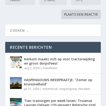
RECENTE BERICHTEN
Kerkom maakt zich op voor tractorwijding
en groot dorpsfeest
aug 2, 2026
|
Activiteiten
HASPENGOUWS WEERPRAATJE. “Zomer op
kruissnelheid”
jul 31, 2026
|
Advertorial
,
Haspengouw
,
Het weer
Tien trainingen per week lonen: Truiense
Laurien Delsaer (15) verovert Belgische titel