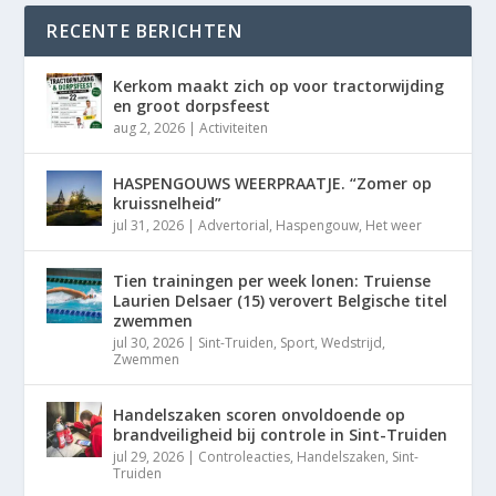
RECENTE BERICHTEN
Kerkom maakt zich op voor tractorwijding
en groot dorpsfeest
aug 2, 2026
|
Activiteiten
HASPENGOUWS WEERPRAATJE. “Zomer op
kruissnelheid”
jul 31, 2026
|
Advertorial
,
Haspengouw
,
Het weer
Tien trainingen per week lonen: Truiense
Laurien Delsaer (15) verovert Belgische titel
zwemmen
jul 30, 2026
|
Sint-Truiden
,
Sport
,
Wedstrijd
,
Zwemmen
Handelszaken scoren onvoldoende op
brandveiligheid bij controle in Sint-Truiden
jul 29, 2026
|
Controleacties
,
Handelszaken
,
Sint-
Truiden