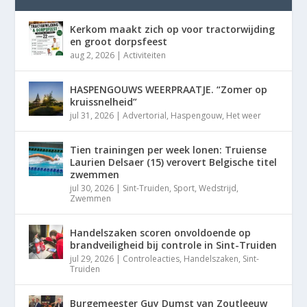
Kerkom maakt zich op voor tractorwijding
en groot dorpsfeest
aug 2, 2026
|
Activiteiten
HASPENGOUWS WEERPRAATJE. “Zomer op
kruissnelheid”
jul 31, 2026
|
Advertorial
,
Haspengouw
,
Het weer
Tien trainingen per week lonen: Truiense
Laurien Delsaer (15) verovert Belgische titel
zwemmen
jul 30, 2026
|
Sint-Truiden
,
Sport
,
Wedstrijd
,
Zwemmen
Handelszaken scoren onvoldoende op
brandveiligheid bij controle in Sint-Truiden
jul 29, 2026
|
Controleacties
,
Handelszaken
,
Sint-
Truiden
Burgemeester Guy Dumst van Zoutleeuw