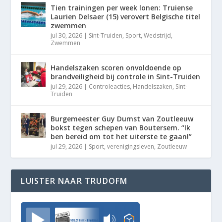
Tien trainingen per week lonen: Truiense
Laurien Delsaer (15) verovert Belgische titel
zwemmen
jul 30, 2026
|
Sint-Truiden
,
Sport
,
Wedstrijd
,
Zwemmen
Handelszaken scoren onvoldoende op
brandveiligheid bij controle in Sint-Truiden
jul 29, 2026
|
Controleacties
,
Handelszaken
,
Sint-
Truiden
Burgemeester Guy Dumst van Zoutleeuw
bokst tegen schepen van Boutersem. “Ik
ben bereid om tot het uiterste te gaan!”
jul 29, 2026
|
Sport
,
verenigingsleven
,
Zoutleeuw
LUISTER NAAR TRUDOFM
TrudoFM