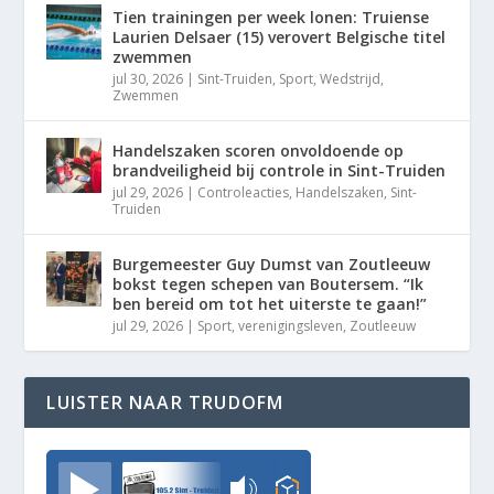
Tien trainingen per week lonen: Truiense
Laurien Delsaer (15) verovert Belgische titel
zwemmen
jul 30, 2026
|
Sint-Truiden
,
Sport
,
Wedstrijd
,
Zwemmen
Handelszaken scoren onvoldoende op
brandveiligheid bij controle in Sint-Truiden
jul 29, 2026
|
Controleacties
,
Handelszaken
,
Sint-
Truiden
Burgemeester Guy Dumst van Zoutleeuw
bokst tegen schepen van Boutersem. “Ik
ben bereid om tot het uiterste te gaan!”
jul 29, 2026
|
Sport
,
verenigingsleven
,
Zoutleeuw
LUISTER NAAR TRUDOFM
TrudoFM