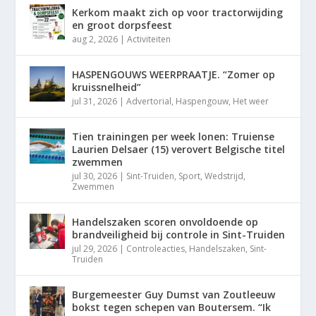
Kerkom maakt zich op voor tractorwijding
en groot dorpsfeest
aug 2, 2026
|
Activiteiten
HASPENGOUWS WEERPRAATJE. “Zomer op
kruissnelheid”
jul 31, 2026
|
Advertorial
,
Haspengouw
,
Het weer
Tien trainingen per week lonen: Truiense
Laurien Delsaer (15) verovert Belgische titel
zwemmen
jul 30, 2026
|
Sint-Truiden
,
Sport
,
Wedstrijd
,
Zwemmen
Handelszaken scoren onvoldoende op
brandveiligheid bij controle in Sint-Truiden
jul 29, 2026
|
Controleacties
,
Handelszaken
,
Sint-
Truiden
Burgemeester Guy Dumst van Zoutleeuw
bokst tegen schepen van Boutersem. “Ik