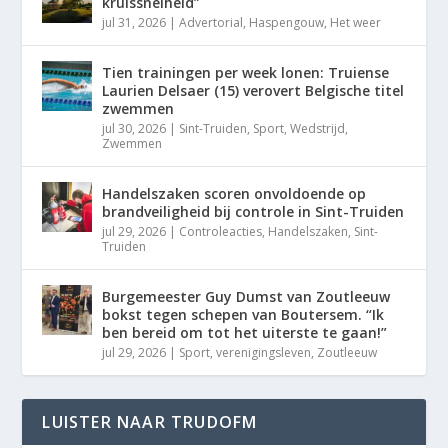
kruissnelheid”
jul 31, 2026
|
Advertorial
,
Haspengouw
,
Het weer
Tien trainingen per week lonen: Truiense
Laurien Delsaer (15) verovert Belgische titel
zwemmen
jul 30, 2026
|
Sint-Truiden
,
Sport
,
Wedstrijd
,
Zwemmen
Handelszaken scoren onvoldoende op
brandveiligheid bij controle in Sint-Truiden
jul 29, 2026
|
Controleacties
,
Handelszaken
,
Sint-
Truiden
Burgemeester Guy Dumst van Zoutleeuw
bokst tegen schepen van Boutersem. “Ik
ben bereid om tot het uiterste te gaan!”
jul 29, 2026
|
Sport
,
verenigingsleven
,
Zoutleeuw
LUISTER NAAR TRUDOFM