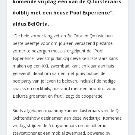
komende vrijdag één van de Q-luisteraars
dolblij met een heuse Pool Experience”,
aldus BelOrt
a.
“De hele zomer lang zetten BelOrta en Qmusic hun
beste beentje voor om jou een verbazend plezante
zomer te bezorgen met als orgelpunt de “Pool
Experience” wedstrijd dankzij dewelke luisteraars kans
maken op een XXL zwembad, kant en klaar aan huis
geleverd! Ideaal om samen met jouw bubbel de
poolparty van je leven te beleven. Inclusief de nodige
snacks en cocktails, uiteraard met een hoofdrol voor
BelOrta groenten en fruit”, zegt de coöperatie.
Sinds afgelopen maandag kunnen luisteraars van de Q
Ochtendshow deelnemen aan deze wedstrijd. Komende
vrijdag strijden de 5 dagwinnaars om de ultieme
staycationprijs: een mobiel zwembad, powered by