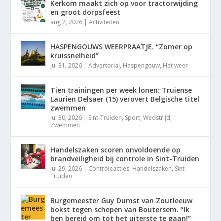
Kerkom maakt zich op voor tractorwijding
en groot dorpsfeest
aug 2, 2026
|
Activiteiten
HASPENGOUWS WEERPRAATJE. “Zomer op
kruissnelheid”
jul 31, 2026
|
Advertorial
,
Haspengouw
,
Het weer
Tien trainingen per week lonen: Truiense
Laurien Delsaer (15) verovert Belgische titel
zwemmen
jul 30, 2026
|
Sint-Truiden
,
Sport
,
Wedstrijd
,
Zwemmen
Handelszaken scoren onvoldoende op
brandveiligheid bij controle in Sint-Truiden
jul 29, 2026
|
Controleacties
,
Handelszaken
,
Sint-
Truiden
Burgemeester Guy Dumst van Zoutleeuw
bokst tegen schepen van Boutersem. “Ik
ben bereid om tot het uiterste te gaan!”