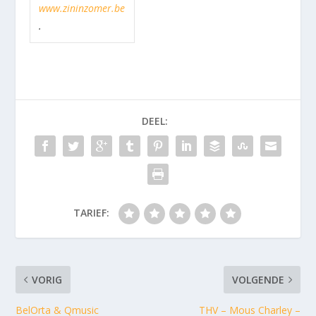
www.zininzomer.be
.
DEEL:
TARIEF:
VORIG
VOLGENDE
BelOrta & Qmusic
THV – Mous Charley –