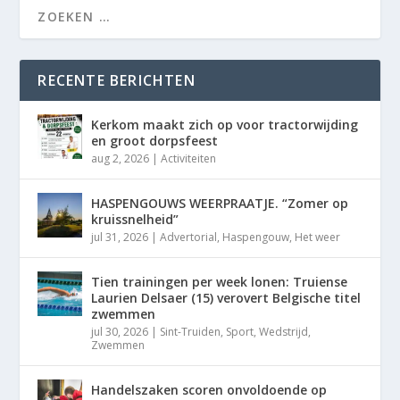
RECENTE BERICHTEN
Kerkom maakt zich op voor tractorwijding
en groot dorpsfeest
aug 2, 2026
|
Activiteiten
HASPENGOUWS WEERPRAATJE. “Zomer op
kruissnelheid”
jul 31, 2026
|
Advertorial
,
Haspengouw
,
Het weer
Tien trainingen per week lonen: Truiense
Laurien Delsaer (15) verovert Belgische titel
zwemmen
jul 30, 2026
|
Sint-Truiden
,
Sport
,
Wedstrijd
,
Zwemmen
Handelszaken scoren onvoldoende op