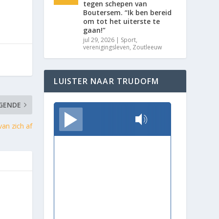
tegen schepen van
Boutersem. “Ik ben bereid
om tot het uiterste te
gaan!”
jul 29, 2026
|
Sport
,
verenigingsleven
,
Zoutleeuw
LUISTER NAAR TRUDOFM
GENDE
TrudoFM
van zich af