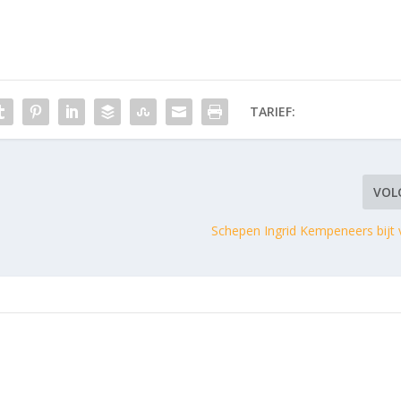
TARIEF:
VOL
l
Schepen Ingrid Kempeneers bijt 