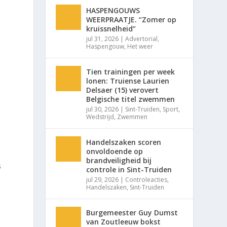
HASPENGOUWS
WEERPRAATJE. “Zomer op
kruissnelheid”
jul 31, 2026
|
Advertorial
,
Haspengouw
,
Het weer
Tien trainingen per week
lonen: Truiense Laurien
Delsaer (15) verovert
Belgische titel zwemmen
jul 30, 2026
|
Sint-Truiden
,
Sport
,
Wedstrijd
,
Zwemmen
Handelszaken scoren
onvoldoende op
brandveiligheid bij
s
controle in Sint-Truiden
jul 29, 2026
|
Controleacties
,
Handelszaken
,
Sint-Truiden
Burgemeester Guy Dumst
van Zoutleeuw bokst