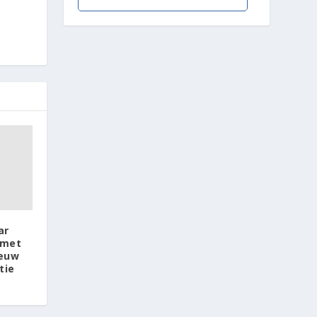
ar
 met
ieuw
tie