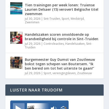
Tien trainingen per week lonen: Truiense
Laurien Delsaer (15) verovert Belgische titel
zwemmen
jul 30, 2026
|
Sint-Truiden
,
Sport
,
Wedstrijd
,
Zwemmen
Handelszaken scoren onvoldoende op
brandveiligheid bij controle in Sint-Truiden
jul 29, 2026
|
Controleacties
,
Handelszaken
,
Sint-
Truiden
Burgemeester Guy Dumst van Zoutleeuw
bokst tegen schepen van Boutersem. “Ik
ben bereid om tot het uiterste te gaan!”
jul 29, 2026
|
Sport
,
verenigingsleven
,
Zoutleeuw
LUISTER NAAR TRUDOFM
TrudoFM