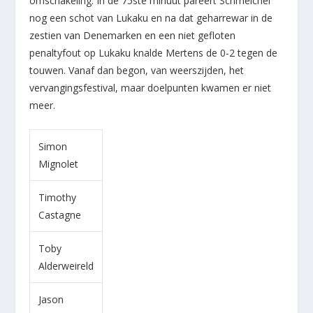
omschakeling. In de 75
ste
minuut pareert Schmeichel
nog een schot van Lukaku en na dat geharrewar in de
zestien van Denemarken en een niet gefloten
penaltyfout op Lukaku knalde Mertens de 0-2 tegen de
touwen. Vanaf dan begon, van weerszijden, het
vervangingsfestival, maar doelpunten kwamen er niet
meer.
Simon
Mignolet
Timothy
Castagne
Toby
Alderweireld
Jason