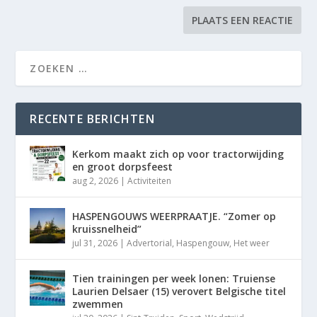
RECENTE BERICHTEN
Kerkom maakt zich op voor tractorwijding
en groot dorpsfeest
aug 2, 2026
|
Activiteiten
HASPENGOUWS WEERPRAATJE. “Zomer op
kruissnelheid”
jul 31, 2026
|
Advertorial
,
Haspengouw
,
Het weer
Tien trainingen per week lonen: Truiense
Laurien Delsaer (15) verovert Belgische titel
zwemmen