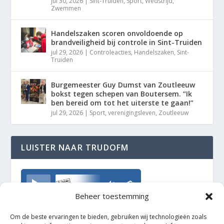
jul 30, 2026
|
Sint-Truiden
,
Sport
,
Wedstrijd
,
Zwemmen
Handelszaken scoren onvoldoende op
brandveiligheid bij controle in Sint-Truiden
jul 29, 2026
|
Controleacties
,
Handelszaken
,
Sint-
Truiden
Burgemeester Guy Dumst van Zoutleeuw
bokst tegen schepen van Boutersem. “Ik
ben bereid om tot het uiterste te gaan!”
jul 29, 2026
|
Sport
,
verenigingsleven
,
Zoutleeuw
LUISTER NAAR TRUDOFM
TrudoFM
Beheer toestemming
Om de beste ervaringen te bieden, gebruiken wij technologieën zoals