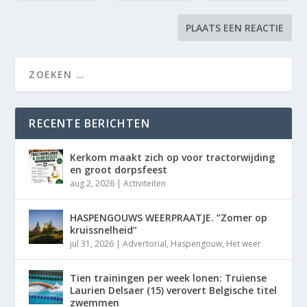
RECENTE BERICHTEN
Kerkom maakt zich op voor tractorwijding
en groot dorpsfeest
aug 2, 2026
|
Activiteiten
HASPENGOUWS WEERPRAATJE. “Zomer op
kruissnelheid”
jul 31, 2026
|
Advertorial
,
Haspengouw
,
Het weer
Tien trainingen per week lonen: Truiense
Laurien Delsaer (15) verovert Belgische titel
zwemmen