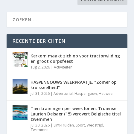
RECENTE BERICHTEN
Kerkom maakt zich op voor tractorwijding
en groot dorpsfeest
aug 2, 2026
|
Activiteiten
HASPENGOUWS WEERPRAATJE. “Zomer op
kruissnelheid”
jul 31, 2026
|
Advertorial
,
Haspengouw
,
Het weer
Tien trainingen per week lonen: Truiense
Laurien Delsaer (15) verovert Belgische titel
zwemmen
jul 30, 2026
|
Sint-Truiden
,
Sport
,
Wedstrijd
,
Zwemmen