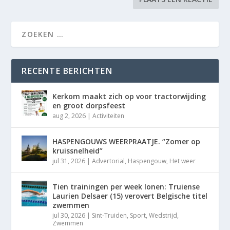
RECENTE BERICHTEN
Kerkom maakt zich op voor tractorwijding
en groot dorpsfeest
aug 2, 2026
|
Activiteiten
HASPENGOUWS WEERPRAATJE. “Zomer op
kruissnelheid”
jul 31, 2026
|
Advertorial
,
Haspengouw
,
Het weer
Tien trainingen per week lonen: Truiense
Laurien Delsaer (15) verovert Belgische titel
zwemmen
jul 30, 2026
|
Sint-Truiden
,
Sport
,
Wedstrijd
,
Zwemmen