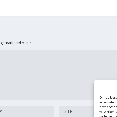
jn gemarkeerd met
*
Om de beste
informatie 
deze techno
verwerken. 
nadelige in