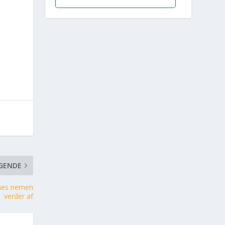
GENDE
ames nemen
verder af