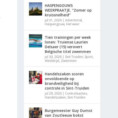
HASPENGOUWS
WEERPRAATJE. “Zomer op
kruissnelheid”
jul 31, 2026
|
Advertorial
,
Haspengouw
,
Het weer
Tien trainingen per week
lonen: Truiense Laurien
Delsaer (15) verovert
Belgische titel zwemmen
jul 30, 2026
|
Sint-Truiden
,
Sport
,
Wedstrijd
,
Zwemmen
Handelszaken scoren
onvoldoende op
brandveiligheid bij
controle in Sint-Truiden
jul 29, 2026
|
Controleacties
,
Handelszaken
,
Sint-Truiden
Burgemeester Guy Dumst
van Zoutleeuw bokst