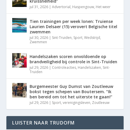
kruissnelheid”
jul 31, 2026
|
Advertorial
,
Haspengouw
,
Het weer
Tien trainingen per week lonen: Truiense
Laurien Delsaer (15) verovert Belgische titel
zwemmen
jul 30, 2026
|
Sint-Truiden
,
Sport
,
Wedstrijd
,
Zwemmen
Handelszaken scoren onvoldoende op
brandveiligheid bij controle in Sint-Truiden
jul 29, 2026
|
Controleacties
,
Handelszaken
,
Sint-
Truiden
Burgemeester Guy Dumst van Zoutleeuw
bokst tegen schepen van Boutersem. “Ik
ben bereid om tot het uiterste te gaan!”
jul 29, 2026
|
Sport
,
verenigingsleven
,
Zoutleeuw
LUISTER NAAR TRUDOFM