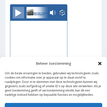
TrudoFM
Beheer toestemming
Om de beste ervaringen te bieden, gebruiken wij technologieën zoals
cookies om informatie over je apparaat op te slaan en/of te
raadplegen. Door in te stemmen met deze technologieën kunnen wij
Ontworpen door
| Mogelijk gemaakt door
Elegant Themes
gegevens zoals surfgedrag of unieke ID's op deze site verwerken. Als je
geen toestemming geeft of uw toestemming intrekt, kan dit een
WordPress
nadelige invloed hebben op bepaalde functies en mogelijkheden.