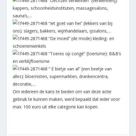
“Oechzelf verwinnen” (verwennerij):
kappers, schoonheidsinstituten, massagesalons,
sauna’s,…
“Iet goet van hei” (lekkers van bij
ons): slagers, bakkers, wijnhandelaars, ijssalons,…
“De moed” (de mode) kleding- en
schoenenwinkels
“Toeres op congé” (toerisme): B&B’s
en verblijftoerisme
“ E bietje van al” (een beetje van
alles): bloemisten, supermarkten, drankencentra,
decoratie,…
Om iedereen de kans te bieden om van deze actie
gebruik te kunnen maken, werd bepaald dat ieder voor
max. 100 euro uit elke categorie kan kopen.