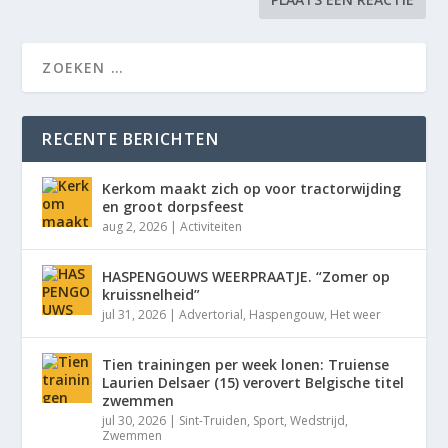
RECENTE BERICHTEN
Kerkom maakt zich op voor tractorwijding
en groot dorpsfeest
aug 2, 2026
|
Activiteiten
HASPENGOUWS WEERPRAATJE. “Zomer op
kruissnelheid”
jul 31, 2026
|
Advertorial
,
Haspengouw
,
Het weer
Tien trainingen per week lonen: Truiense
Laurien Delsaer (15) verovert Belgische titel
zwemmen
jul 30, 2026
|
Sint-Truiden
,
Sport
,
Wedstrijd
,
Zwemmen