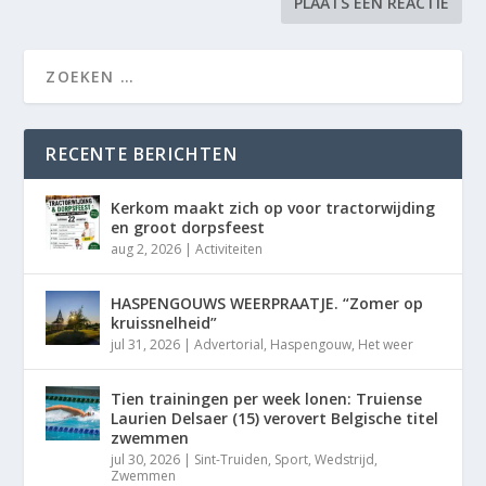
RECENTE BERICHTEN
Kerkom maakt zich op voor tractorwijding
en groot dorpsfeest
aug 2, 2026
|
Activiteiten
HASPENGOUWS WEERPRAATJE. “Zomer op
kruissnelheid”
jul 31, 2026
|
Advertorial
,
Haspengouw
,
Het weer
Tien trainingen per week lonen: Truiense
Laurien Delsaer (15) verovert Belgische titel
zwemmen
jul 30, 2026
|
Sint-Truiden
,
Sport
,
Wedstrijd
,
Zwemmen