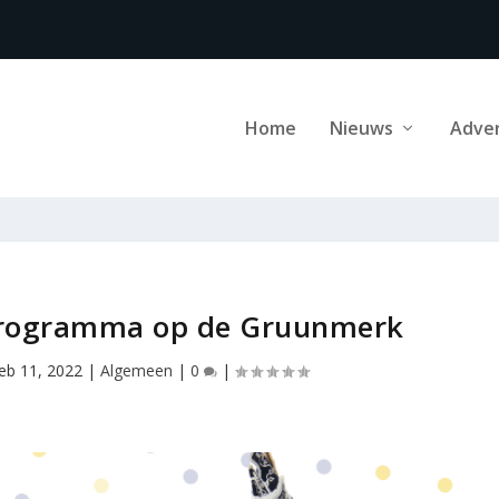
Home
Nieuws
Adve
programma op de Gruunmerk
feb 11, 2022
|
Algemeen
|
0
|