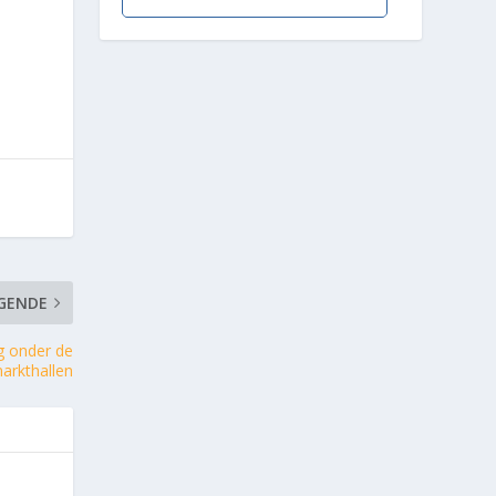
GENDE
g onder de
arkthallen