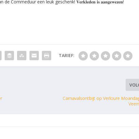
ommeduur een leuk geschenk! 𝐕𝐞𝐫𝐤𝐥𝐞𝐝𝐞𝐧 𝐢𝐬 𝐚𝐚𝐧𝐠𝐞𝐰𝐞𝐳𝐞𝐧!
TARIEF:
VOL
er
Carnavalsontbijt op Verloure Moanda
Veem