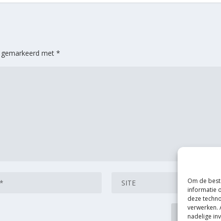
jn gemarkeerd met
*
Om de beste
informatie 
deze techno
verwerken. 
nadelige in