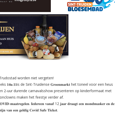
 Trudostad worden niet vergeten!
𝟐𝟐, omstreeks 𝟏𝟒𝐮.𝟏𝟏is de Sint-Truidense 𝐆𝐫𝐨𝐞𝐧𝐦𝐚𝐫𝐤𝐭 het toneel voor een heus
𝐧 een 2-uur durende carnavalsshow presenteren op kinderformaat met
onclowns maken het feestje verder af.
 𝐂𝐎𝐕𝐈𝐃-𝐦𝐚𝐚𝐭𝐫𝐞𝐠𝐞𝐥𝐞𝐧. 𝐈𝐞𝐝𝐞𝐫𝐞𝐞𝐧 𝐯𝐚𝐧𝐚𝐟 12 𝐣𝐚𝐚𝐫 𝐝𝐫𝐚𝐚𝐠𝐭 𝐞𝐞𝐧 𝐦𝐨𝐧𝐝𝐦𝐚𝐬𝐤𝐞𝐫 𝐞𝐧 𝐝𝐞
 𝐳𝐢𝐣𝐧 𝐯𝐚𝐧 𝐞𝐞𝐧 𝐠𝐞𝐥𝐝𝐢𝐠 𝐂𝐨𝐯𝐢𝐝 𝐒𝐚𝐟𝐞 𝐓𝐢𝐜𝐤𝐞𝐭.