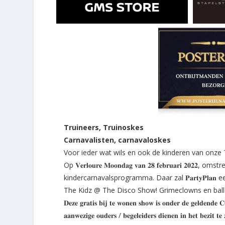
Truineers, Truinoskes
Carnavalisten, carnavaloskes
Voor ieder wat wils en ook de kinderen van onze
Op 𝐕𝐞𝐫𝐥𝐨𝐮𝐫𝐞 𝐌𝐨𝐨𝐧𝐝𝐚𝐠 𝐯𝐚𝐧 𝟐𝟖 𝐟𝐞𝐛𝐫𝐮𝐚𝐫𝐢 𝟐
kindercarnavalsprogramma. Daar zal 𝐏𝐚𝐫𝐭𝐲𝐏𝐥
The Kidz @ The Disco Show! Grimeclowns en ball
𝐃𝐞𝐳𝐞 𝐠𝐫𝐚𝐭𝐢𝐬 𝐛𝐢𝐣 𝐭𝐞 𝐰𝐨𝐧𝐞𝐧 𝐬𝐡𝐨𝐰 𝐢𝐬 𝐨𝐧𝐝𝐞𝐫 𝐝𝐞 𝐠𝐞𝐥𝐝𝐞𝐧𝐝
𝐚𝐚𝐧𝐰𝐞𝐳𝐢𝐠𝐞 𝐨𝐮𝐝𝐞𝐫𝐬 / 𝐛𝐞𝐠𝐞𝐥𝐞𝐢𝐝𝐞𝐫𝐬 𝐝𝐢𝐞𝐧𝐞𝐧 𝐢𝐧 𝐡𝐞𝐭 𝐛𝐞𝐳𝐢𝐭 𝐭𝐞