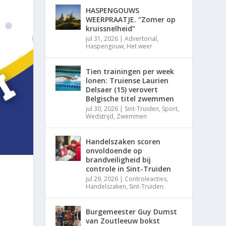
HASPENGOUWS
WEERPRAATJE. “Zomer op
kruissnelheid”
jul 31, 2026
|
Advertorial
,
Haspengouw
,
Het weer
Tien trainingen per week
lonen: Truiense Laurien
Delsaer (15) verovert
Belgische titel zwemmen
jul 30, 2026
|
Sint-Truiden
,
Sport
,
Wedstrijd
,
Zwemmen
Handelszaken scoren
onvoldoende op
brandveiligheid bij
controle in Sint-Truiden
jul 29, 2026
|
Controleacties
,
Handelszaken
,
Sint-Truiden
Burgemeester Guy Dumst
van Zoutleeuw bokst