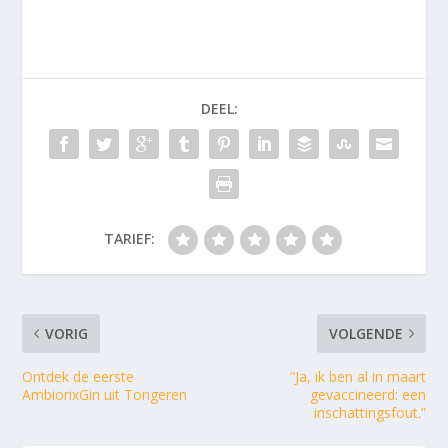
DEEL:
TARIEF:
VORIG
VOLGENDE
Ontdek de eerste
“Ja, ik ben al in maart
AmbiorixGin uit Tongeren
gevaccineerd: een
inschattingsfout.”