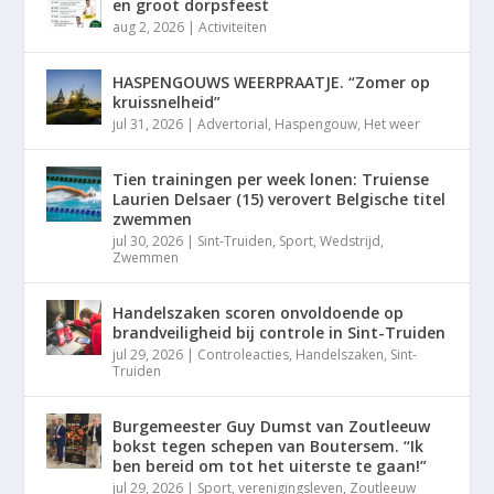
en groot dorpsfeest
aug 2, 2026
|
Activiteiten
HASPENGOUWS WEERPRAATJE. “Zomer op
kruissnelheid”
jul 31, 2026
|
Advertorial
,
Haspengouw
,
Het weer
Tien trainingen per week lonen: Truiense
Laurien Delsaer (15) verovert Belgische titel
zwemmen
jul 30, 2026
|
Sint-Truiden
,
Sport
,
Wedstrijd
,
Zwemmen
Handelszaken scoren onvoldoende op
brandveiligheid bij controle in Sint-Truiden
jul 29, 2026
|
Controleacties
,
Handelszaken
,
Sint-
Truiden
Burgemeester Guy Dumst van Zoutleeuw
bokst tegen schepen van Boutersem. “Ik
ben bereid om tot het uiterste te gaan!”
jul 29, 2026
|
Sport
,
verenigingsleven
,
Zoutleeuw