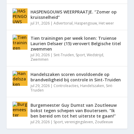
HASPENGOUWS WEERPRAATJE. “Zomer op
kruissnelheid”
jul 31, 2026
|
Advertorial
,
Haspengouw
,
Het weer
Tien trainingen per week lonen: Truiense
Laurien Delsaer (15) verovert Belgische titel
zwemmen
jul 30, 2026
|
Sint-Truiden
,
Sport
,
Wedstrijd
,
Zwemmen
Handelszaken scoren onvoldoende op
brandveiligheid bij controle in Sint-Truiden
jul 29, 2026
|
Controleacties
,
Handelszaken
,
Sint-
Truiden
Burgemeester Guy Dumst van Zoutleeuw
bokst tegen schepen van Boutersem. “Ik
ben bereid om tot het uiterste te gaan!”
jul 29, 2026
|
Sport
,
verenigingsleven
,
Zoutleeuw