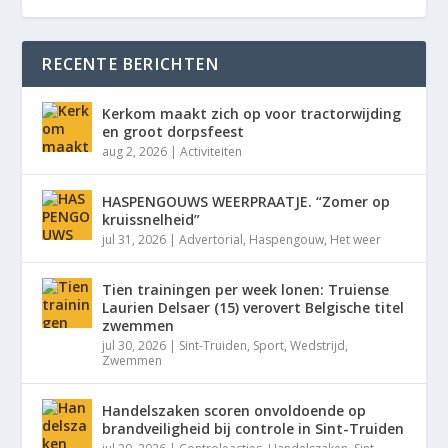
RECENTE BERICHTEN
Kerkom maakt zich op voor tractorwijding
en groot dorpsfeest
aug 2, 2026
|
Activiteiten
HASPENGOUWS WEERPRAATJE. “Zomer op
kruissnelheid”
jul 31, 2026
|
Advertorial
,
Haspengouw
,
Het weer
Tien trainingen per week lonen: Truiense
Laurien Delsaer (15) verovert Belgische titel
zwemmen
jul 30, 2026
|
Sint-Truiden
,
Sport
,
Wedstrijd
,
Zwemmen
Handelszaken scoren onvoldoende op
brandveiligheid bij controle in Sint-Truiden