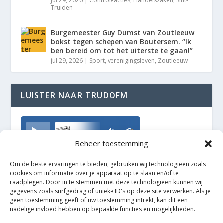
jul 29, 2026
|
Controleacties
,
Handelszaken
,
Sint-
Truiden
Burgemeester Guy Dumst van Zoutleeuw
bokst tegen schepen van Boutersem. “Ik
ben bereid om tot het uiterste te gaan!”
jul 29, 2026
|
Sport
,
verenigingsleven
,
Zoutleeuw
LUISTER NAAR TRUDOFM
TrudoFM
Beheer toestemming
Om de beste ervaringen te bieden, gebruiken wij technologieën zoals
cookies om informatie over je apparaat op te slaan en/of te
raadplegen. Door in te stemmen met deze technologieën kunnen wij
gegevens zoals surfgedrag of unieke ID's op deze site verwerken. Als je
geen toestemming geeft of uw toestemming intrekt, kan dit een
nadelige invloed hebben op bepaalde functies en mogelijkheden.