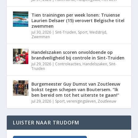
Tien trainingen per week lonen: Truiense
Laurien Delsaer (15) verovert Belgische titel
zwemmen
jul 30, 2026
|
Sint-Truiden
,
Sport
,
Wedstrijd
,
Zwemmen
Handelszaken scoren onvoldoende op
brandveiligheid bij controle in Sint-Truiden
jul 29, 2026
|
Controleacties
,
Handelszaken
,
Sint-
Truiden
Burgemeester Guy Dumst van Zoutleeuw
bokst tegen schepen van Boutersem. “Ik
ben bereid om tot het uiterste te gaan!”
jul 29, 2026
|
Sport
,
verenigingsleven
,
Zoutleeuw
LUISTER NAAR TRUDOFM