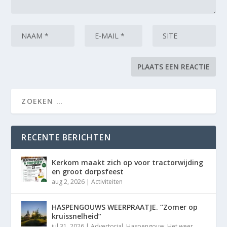
RECENTE BERICHTEN
Kerkom maakt zich op voor tractorwijding
en groot dorpsfeest
aug 2, 2026
|
Activiteiten
HASPENGOUWS WEERPRAATJE. “Zomer op
kruissnelheid”
jul 31, 2026
|
Advertorial
,
Haspengouw
,
Het weer