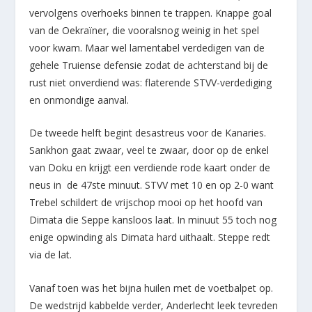
vervolgens overhoeks binnen te trappen. Knappe goal
van de Oekraïner, die vooralsnog weinig in het spel
voor kwam. Maar wel lamentabel verdedigen van de
gehele Truiense defensie zodat de achterstand bij de
rust niet onverdiend was: flaterende STVV-verdediging
en onmondige aanval.
De tweede helft begint desastreus voor de Kanaries.
Sankhon gaat zwaar, veel te zwaar, door op de enkel
van Doku en krijgt een verdiende rode kaart onder de
neus in de 47
ste
minuut. STVV met 10 en op 2-0 want
Trebel schildert de vrijschop mooi op het hoofd van
Dimata die Seppe kansloos laat. In minuut 55 toch nog
enige opwinding als Dimata hard uithaalt. Steppe redt
via de lat.
Vanaf toen was het bijna huilen met de voetbalpet op.
De wedstrijd kabbelde verder, Anderlecht leek tevreden