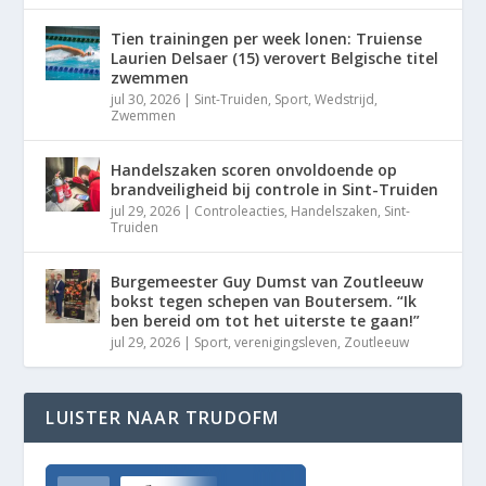
Tien trainingen per week lonen: Truiense
Laurien Delsaer (15) verovert Belgische titel
zwemmen
jul 30, 2026
|
Sint-Truiden
,
Sport
,
Wedstrijd
,
Zwemmen
Handelszaken scoren onvoldoende op
brandveiligheid bij controle in Sint-Truiden
jul 29, 2026
|
Controleacties
,
Handelszaken
,
Sint-
Truiden
Burgemeester Guy Dumst van Zoutleeuw
bokst tegen schepen van Boutersem. “Ik
ben bereid om tot het uiterste te gaan!”
jul 29, 2026
|
Sport
,
verenigingsleven
,
Zoutleeuw
LUISTER NAAR TRUDOFM