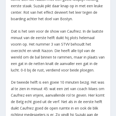
eerste staak. Suzuki pikt daar knap op in met een leuke
center. Rot van het effect devieert het leer tegen de
boarding achter het doel van Bostyn.
Dat is het sein voor de show van Caufriez. In de laatste
minuut van de eerste helft duikt hij plots helemaal
voorin op. Het nummer 3 van STVV behoudt het
overzicht en vindt Nazon. Die heeft alle tijd van de
wereld om de bal binnen te rammen, maar in plaats van
een gat in de netten knalt de aanvaller een gat in de
lucht. 0-0 bij de rust, verdiend voor beide ploegen.
De tweede helft is een goeie 10 minuten bezig. Het was
al te zien in minuut 45: wat een zet van coach Maes om
Caufriez een vrijere, aanvallende rol te geven. Hier komt
de Belg echt goed uit de verf. Net als in de eerste helft
duikt Caufriez goed de open ruimte in en ook de blik
richting medespelers is er. Zo vindt hij Suzuki aan de