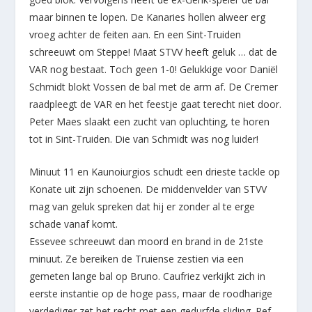
maar binnen te lopen. De Kanaries hollen alweer erg
vroeg achter de feiten aan. En een Sint-Truiden
schreeuwt om Steppe! Maat STVV heeft geluk … dat de
VAR nog bestaat. Toch geen 1-0! Gelukkige voor Daniël
Schmidt blokt Vossen de bal met de arm af. De Cremer
raadpleegt de VAR en het feestje gaat terecht niet door.
Peter Maes slaakt een zucht van opluchting, te horen
tot in Sint-Truiden. Die van Schmidt was nog luider!
Minuut 11 en Kaunoiurgios schudt een drieste tackle op
Konate uit zijn schoenen. De middenvelder van STVV
mag van geluk spreken dat hij er zonder al te erge
schade vanaf komt.
Essevee schreeuwt dan moord en brand in de 21ste
minuut. Ze bereiken de Truiense zestien via een
gemeten lange bal op Bruno. Caufriez verkijkt zich in
eerste instantie op de hoge pass, maar de roodharige
verdediger zet het recht met een gedurfde sliding. Ref