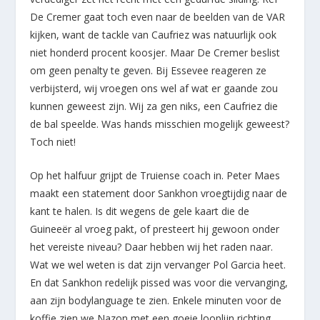
De Cremer gaat toch even naar de beelden van de VAR
kijken, want de tackle van Caufriez was natuurlijk ook
niet honderd procent koosjer. Maar De Cremer beslist
om geen penalty te geven. Bij Essevee reageren ze
verbijsterd, wij vroegen ons wel af wat er gaande zou
kunnen geweest zijn. Wij za gen niks, een Caufriez die
de bal speelde. Was hands misschien mogelijk geweest?
Toch niet!
Op het halfuur grijpt de Truiense coach in. Peter Maes
maakt een statement door Sankhon vroegtijdig naar de
kant te halen. Is dit wegens de gele kaart die de
Guineeër al vroeg pakt, of presteert hij gewoon onder
het vereiste niveau? Daar hebben wij het raden naar.
Wat we wel weten is dat zijn vervanger Pol Garcia heet.
En dat Sankhon redelijk pissed was voor die vervanging,
aan zijn bodylanguage te zien. Enkele minuten voor de
koffie zien we Nazon met een goeie looplijn richting