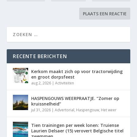
RECENTE BERICHTEN
Kerkom maakt zich op voor tractorwijding
en groot dorpsfeest
aug 2, 2026
|
Activiteiten
HASPENGOUWS WEERPRAATJE. “Zomer op
kruissnelheid”
jul 31, 2026
|
Advertorial
,
Haspengouw
,
Het weer
Tien trainingen per week lonen: Truiense
Laurien Delsaer (15) verovert Belgische titel
zwemmen