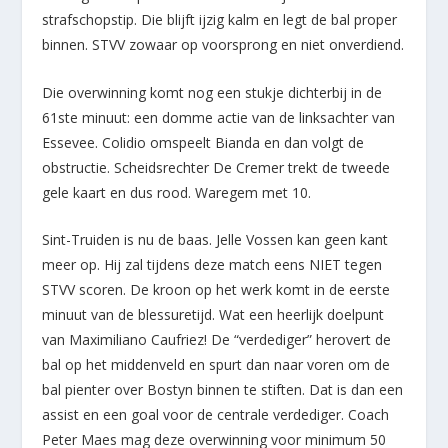
strafschopstip. Die blijft ijzig kalm en legt de bal proper
binnen. STVV zowaar op voorsprong en niet onverdiend.
Die overwinning komt nog een stukje dichterbij in de
61
ste
minuut: een domme actie van de linksachter van
Essevee. Colidio omspeelt Bianda en dan volgt de
obstructie. Scheidsrechter De Cremer trekt de tweede
gele kaart en dus rood. Waregem met 10.
Sint-Truiden is nu de baas. Jelle Vossen kan geen kant
meer op. Hij zal tijdens deze match eens NIET tegen
STVV scoren. De kroon op het werk komt in de eerste
minuut van de blessuretijd. Wat een heerlijk doelpunt
van Maximiliano Caufriez! De “verdediger” herovert de
bal op het middenveld en spurt dan naar voren om de
bal pienter over Bostyn binnen te stiften. Dat is dan een
assist en een goal voor de centrale verdediger. Coach
Peter Maes mag deze overwinning voor minimum 50