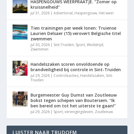
HASPENGOUWS WEERPRAATJE. “Zomer op
kruissnelheid”
jul 31, 2026
|
Advertorial
,
Haspengouw
,
Het weer
Tien trainingen per week lonen: Truiense
Laurien Delsaer (15) verovert Belgische titel
zwemmen
jul 30, 2026
|
Sint-Truiden
,
Sport
,
Wedstrijd
,
Zwemmen
Handelszaken scoren onvoldoende op
brandveiligheid bij controle in Sint-Truiden
jul 29, 2026
|
Controleacties
,
Handelszaken
,
Sint-
Truiden
Burgemeester Guy Dumst van Zoutleeuw
bokst tegen schepen van Boutersem. “Ik
ben bereid om tot het uiterste te gaan!”
jul 29, 2026
|
Sport
,
verenigingsleven
,
Zoutleeuw
LUISTER NAAR TRUDOFM