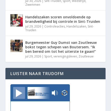
jul 30, 2026
|
Sint-Truiden
,
Sport
,
Wedstrijd
,
Zwemmen
Handelszaken scoren onvoldoende op
brandveiligheid bij controle in Sint-Truiden
jul 29, 2026
|
Controleacties
,
Handelszaken
,
Sint-
Truiden
Burgemeester Guy Dumst van Zoutleeuw
bokst tegen schepen van Boutersem. “Ik
ben bereid om tot het uiterste te gaan!”
jul 29, 2026
|
Sport
,
verenigingsleven
,
Zoutleeuw
LUISTER NAAR TRUDOFM
TrudoFM