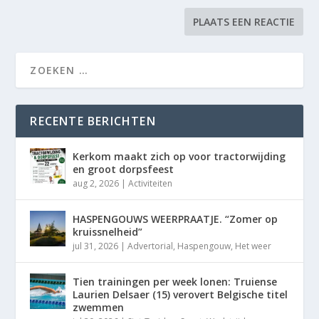
RECENTE BERICHTEN
Kerkom maakt zich op voor tractorwijding
en groot dorpsfeest
aug 2, 2026
|
Activiteiten
HASPENGOUWS WEERPRAATJE. “Zomer op
kruissnelheid”
jul 31, 2026
|
Advertorial
,
Haspengouw
,
Het weer
Tien trainingen per week lonen: Truiense
Laurien Delsaer (15) verovert Belgische titel
zwemmen