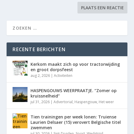
RECENTE BERICHTEN
Kerkom maakt zich op voor tractorwijding
en groot dorpsfeest
aug 2, 2026
|
Activiteiten
HASPENGOUWS WEERPRAATJE. “Zomer op
kruissnelheid”
jul 31, 2026
|
Advertorial
,
Haspengouw
,
Het weer
Tien trainingen per week lonen: Truiense
Laurien Delsaer (15) verovert Belgische titel
zwemmen
jul 30, 2026
|
Sint-Truiden
,
Sport
,
Wedstrijd
,