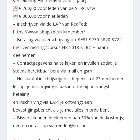
verzekering +lid RedFed voor 2 jaar)
 € 260,00 voor leden van de STRC vzw
 € 300,00 voor niet leden
– Inschrijven via de LAP van RedFed:
https://www.isbapp.be/lid/imember/
– Betaling via overschrijving op BE81 9730 5820 8724
met vermelding “cursus HR 2018 STRC + naam
deelnemer”
– Contactgegevens na te kijken en invullen zodat je
steeds bereikbaar bent via mail en gsm
– Het aantal inschrijvingen is beperkt tot 23 deelnemers;
let op: je inschrijving is pas in orde bij ontvangst
betaling
en inschrijving via LAP; je ontvangt een
bevestigingsbericht als je met alles in orde bent
– Bissers kunnen deelnemen aan 50% van de kostprijs;
neem contact op via redder@strc.be