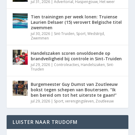
jul 31, 2026
|
Advertorial
,
Haspengouw
,
Het weer
Tien trainingen per week lonen: Truiense
Laurien Delsaer (15) verovert Belgische titel
zwemmen
jul 30, 2026
|
Sint-Truiden
,
Sport
,
Wedstrijd
,
Zwemmen
Handelszaken scoren onvoldoende op
brandveiligheid bij controle in Sint-Truiden
jul 29, 2026
|
Controleacties
,
Handelszaken
,
Sint-
Truiden
Burgemeester Guy Dumst van Zoutleeuw
bokst tegen schepen van Boutersem. “Ik
ben bereid om tot het uiterste te gaan!”
jul 29, 2026
|
Sport
,
verenigingsleven
,
Zoutleeuw
LUISTER NAAR TRUDOFM